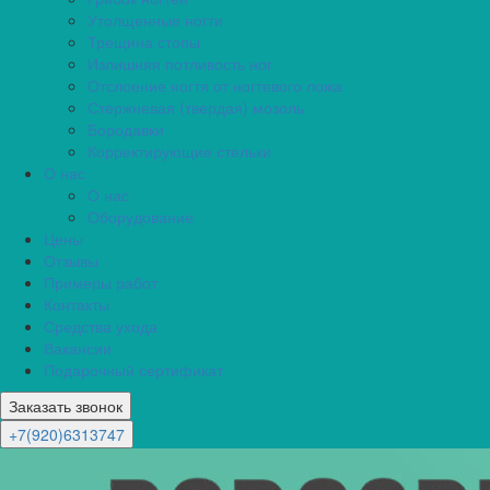
Утолщенные ногти
Трещина стопы
Излишняя потливость ног
Отслоение ногтя от ногтевого ложа
Стержневая (твердая) мозоль
Бородавки
Корректирующие стельки
О нас
О нас
Оборудование
Цены
Отзывы
Примеры работ
Контакты
Средства ухода
Вакансии
Подарочный сертификат
Заказать звонок
+7(920)6313747